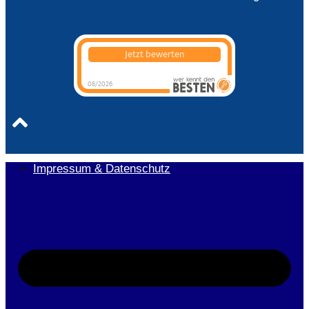
Jetzt bewerten
08/2026
Bärwald
Steuerberatungsgesellschaft
mbH & Co. KG
hat
0
von
5
Sternen |
0
Bärwald
Steuerberatungsgesellschaft
mbH & Co.
KG
Bewertungen auf
werkenntdenBESTEN.de
Impressum & Datenschutz