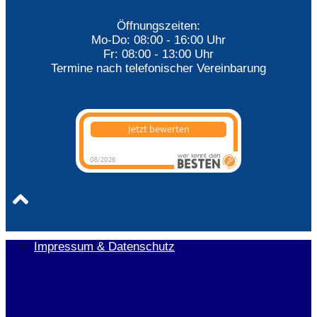
Öffnungszeiten:
Mo-Do: 08:00 - 16:00 Uhr
Fr: 08:00 - 13:00 Uhr
Termine nach telefonischer Vereinbarung
Jetzt bewerten
08/2026
Bärwald
Steuerberatungsgesellschaft
mbH & Co. KG
hat
0
von
5
Sternen |
0
Bärwald
Steuerberatungsgesellschaft
mbH & Co.
KG
Bewertungen auf
werkenntdenBESTEN.de
Impressum & Datenschutz